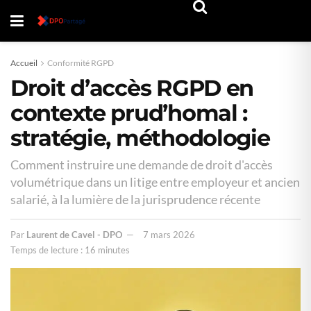
Accueil
Conformité RGPD
Droit d’accès RGPD en
contexte prud’homal :
stratégie, méthodologie
Comment instruire une demande de droit d'accès
volumétrique dans un litige entre employeur et ancien
salarié, à la lumière de la jurisprudence récente
Par
Laurent de Cavel - DPO
7 mars 2026
Temps de lecture : 16 minutes