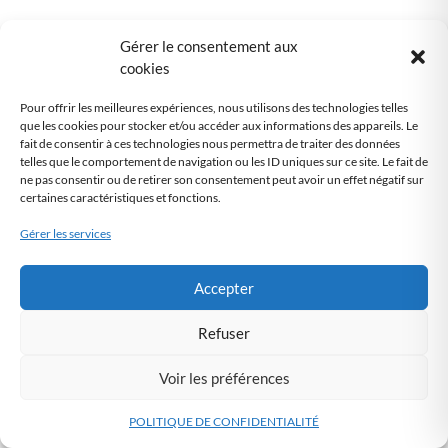
Articles recommandés
Gérer le consentement aux
cookies
OpenAI renforce la protection des données
et l’alignement au RGPD pour son IA
Pour offrir les meilleures expériences, nous utilisons des technologies telles
conversationnelle, ChatGPT
que les cookies pour stocker et/ou accéder aux informations des appareils. Le
fait de consentir à ces technologies nous permettra de traiter des données
7 MARS 2026
telles que le comportement de navigation ou les ID uniques sur ce site. Le fait de
ne pas consentir ou de retirer son consentement peut avoir un effet négatif sur
Violations de données majeures : comment
certaines caractéristiques et fonctions.
les entreprises ont mis en danger les
informations personnelles des utilisateurs,
Gérer les services
et les risques associés pour la sécurité et la
vie privée
Accepter
7 MARS 2026
Durées de conservation des dossiers du
Refuser
personnel et maladies professionnelles : un
casse-tête pour les employeurs
Voir les préférences
7 MARS 2026
POLITIQUE DE CONFIDENTIALITÉ