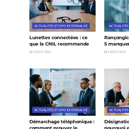
ACTUALITÉS ET DPO EXTERNALISÉ
ACTUALITÉS
Lunettes connectées : ce
Rançongicie
que la CNIL recommande
5 manque
2 AOÛT 2026
1 AOÛT 2026
ACTUALITÉS ET DPO EXTERNALISÉ
ACTUALITÉS
Démarchage téléphonique :
Désignati
comment prouver le
pourquoi e