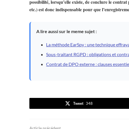
possibilité, lorsqu’elle existe, de conclure le contra
etc.) est donc indispensable pour que l’enregistrem
A lire aussi sur le meme sujet :
La méthode EarSpy : une technique effray
Sous-traitant RGPD : obligations et cont
Contrat de DPO externe : clauses essentie
Tweet
348
Article précédent