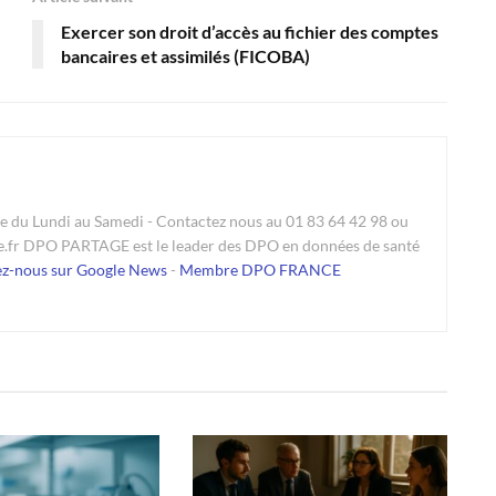
Exercer son droit d’accès au fichier des comptes
bancaires et assimilés (FICOBA)
du Lundi au Samedi - Contactez nous au 01 83 64 42 98 ou
e.fr DPO PARTAGE est le leader des DPO en données de santé
ez-nous sur Google News
-
Membre DPO FRANCE