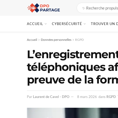
ACCUEIL
CYBERSÉCURITÉ
TROUVER UN 
Accueil
Données personnelles
RGPD
L’enregistrement
téléphoniques afi
preuve de la for
Par
Laurent de Cavel - DPO
8 mars 2026
dans
RGPD