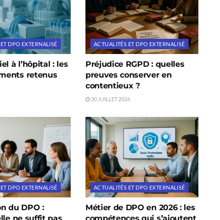
 ET DPO EXTERNALISÉ
ACTUALITÉS ET DPO EXTERNALISÉ
l à l’hôpital : les
Préjudice RGPD : quelles
ments retenus
preuves conserver en
contentieux ?
30 JUILLET 2026
 ET DPO EXTERNALISÉ
ACTUALITÉS ET DPO EXTERNALISÉ
on du DPO :
Métier de DPO en 2026 : les
lle ne suffit pas
compétences qui s’ajoutent