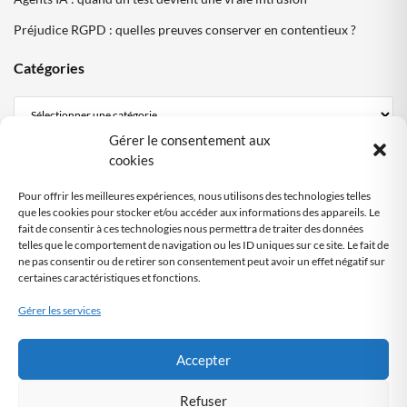
Préjudice RGPD : quelles preuves conserver en contentieux ?
Catégories
Gérer le consentement aux
Mentions Légales
cookies
Politique de confidentialité
Pour offrir les meilleures expériences, nous utilisons des technologies telles
Politique cookies DPO Partagé
que les cookies pour stocker et/ou accéder aux informations des appareils. Le
fait de consentir à ces technologies nous permettra de traiter des données
Nous contacter
telles que le comportement de navigation ou les ID uniques sur ce site. Le fait de
ne pas consentir ou de retirer son consentement peut avoir un effet négatif sur
certaines caractéristiques et fonctions.
SITE AUDITÉ
RGPD
Gérer les services
Audit automatisé
by DPO-FRANCE
Accepter
Refuser