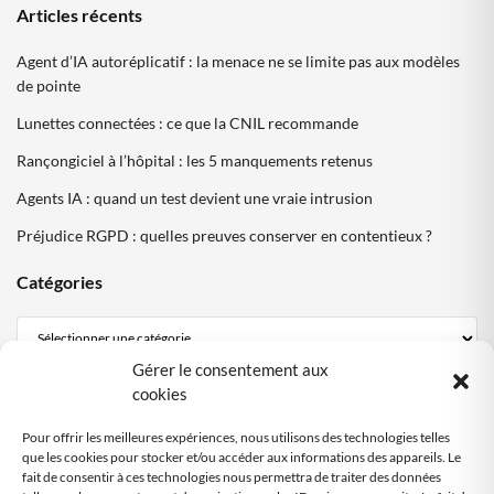
Articles récents
Agent d’IA autoréplicatif : la menace ne se limite pas aux modèles
de pointe
Lunettes connectées : ce que la CNIL recommande
Rançongiciel à l’hôpital : les 5 manquements retenus
Agents IA : quand un test devient une vraie intrusion
Préjudice RGPD : quelles preuves conserver en contentieux ?
Catégories
Gérer le consentement aux
Mentions Légales
cookies
Politique de confidentialité
Pour offrir les meilleures expériences, nous utilisons des technologies telles
Politique cookies DPO Partagé
que les cookies pour stocker et/ou accéder aux informations des appareils. Le
fait de consentir à ces technologies nous permettra de traiter des données
Nous contacter