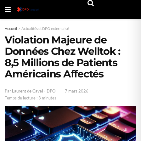
Accueil
Actualités et DPO externalisé
Violation Majeure de
Données Chez Welltok :
8,5 Millions de Patients
Américains Affectés
Par
Laurent de Cavel - DPO
7 mars 2026
Temps de lecture : 3 minutes