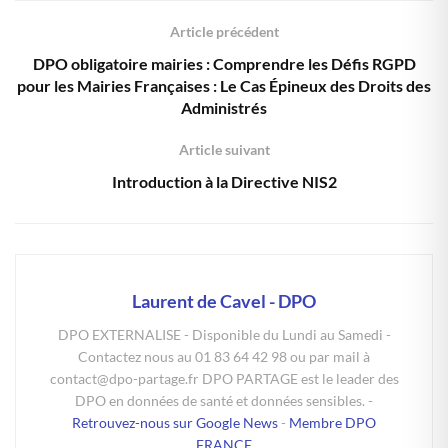
Article précédent
DPO obligatoire mairies : Comprendre les Défis RGPD
pour les Mairies Françaises : Le Cas Épineux des Droits des
Administrés
Article suivant
Introduction à la Directive NIS2
Laurent de Cavel - DPO
DPO EXTERNALISE - Disponible du Lundi au Samedi -
Contactez nous au 01 83 64 42 98 ou par mail à
contact@dpo-partage.fr DPO PARTAGE est le leader des
DPO en données de santé et données sensibles. -
Retrouvez-nous sur Google News
-
Membre DPO
FRANCE