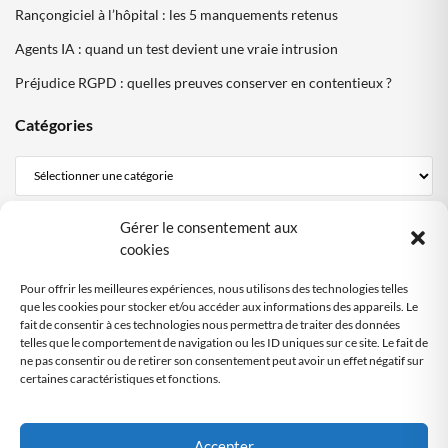
Rançongiciel à l’hôpital : les 5 manquements retenus
Agents IA : quand un test devient une vraie intrusion
Préjudice RGPD : quelles preuves conserver en contentieux ?
Catégories
Mentions Légales
Gérer le consentement aux
cookies
Politique de confidentialité
Politique cookies DPO Partagé
Pour offrir les meilleures expériences, nous utilisons des technologies telles
Nous contacter
que les cookies pour stocker et/ou accéder aux informations des appareils. Le
fait de consentir à ces technologies nous permettra de traiter des données
telles que le comportement de navigation ou les ID uniques sur ce site. Le fait de
ne pas consentir ou de retirer son consentement peut avoir un effet négatif sur
SITE AUDITÉ
certaines caractéristiques et fonctions.
RGPD
Audit automatisé
by DPO-FRANCE
Accepter