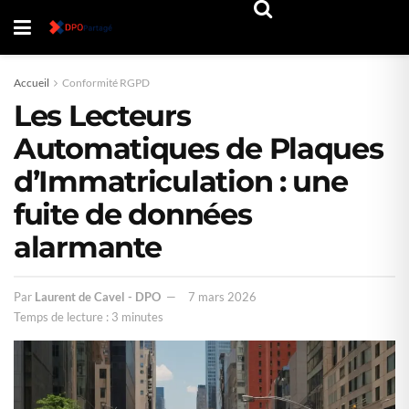
Accueil
Conformité RGPD
Les Lecteurs
Automatiques de Plaques
d’Immatriculation : une
fuite de données
alarmante
Par
Laurent de Cavel - DPO
7 mars 2026
Temps de lecture : 3 minutes