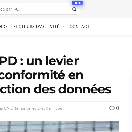
IA
DPO
SECTEURS D’ACTIVITÉ
CONTACT
D : un levier
 conformité en
ection des données
0
s CNIL
Temps de lecture : 3 minutes