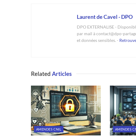
Laurent de Cavel - DPO
DPO EXTERNALISE - Disponible 
par mail à contact@dpo-partag
et données sensibles. -
Retrouv
Related
Articles
AMENDES CNIL
AMENDES C