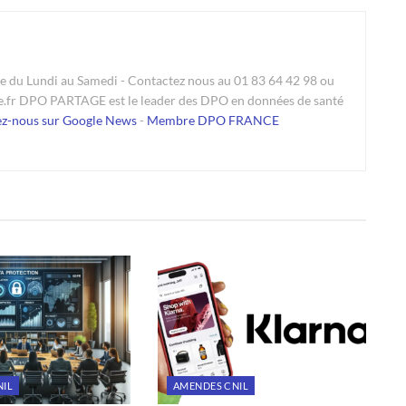
du Lundi au Samedi - Contactez nous au 01 83 64 42 98 ou
e.fr DPO PARTAGE est le leader des DPO en données de santé
ez-nous sur Google News
-
Membre DPO FRANCE
NIL
AMENDES CNIL