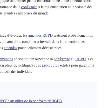
logique de premier plan a été condamnée à une amende record
portance de la
conformité
à la réglementation et la volonté des
plus grandes entreprises du monde.
inue d’évoluer, les
amendes
RGPD
resteront probablement un
es doivent donc continuer à investir dans la protection des
ces
amendes
potentiellement dévastatrices.
amendes
ne sont qu’un aspect de la
conformité
au
RGPD
. Les
 en place de politiques et de
procédures
solides pour garantir la
 droits des individus.
PO) : un pilier de la conformité RGPD