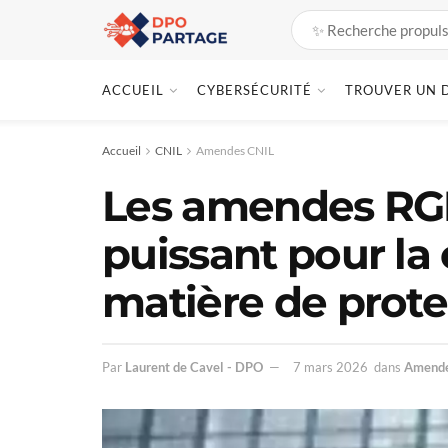
ACCUEIL
CYBERSÉCURITÉ
TROUVER UN 
Accueil
CNIL
Amendes CNIL
Les amendes RGP
puissant pour la
matière de prot
Par
Laurent de Cavel - DPO
7 mars 2026
dans
Amende