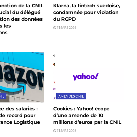
nction de la CNIL
Klarna, la fintech suédoise,
rucial du délégué
condamnée pour violation
ction des données
du RGPD
s les
7 MARS 2026
ons
NIL
AMENDES CNIL
e des salariés :
Cookies : Yahoo! écope
e record pour
d’une amende de 10
ance Logistique
millions d’euros par la CNIL
7 MARS 2026