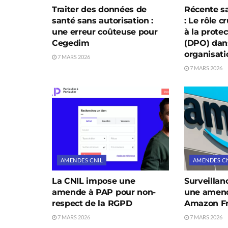
Traiter des données de
Récente sa
santé sans autorisation :
: Le rôle c
une erreur coûteuse pour
à la prote
Cegedim
(DPO) dan
organisati
7 MARS 2026
7 MARS 2026
AMENDES CNIL
AMENDES C
La CNIL impose une
Surveillanc
amende à PAP pour non-
une amend
respect de la RGPD
Amazon Fr
7 MARS 2026
7 MARS 2026