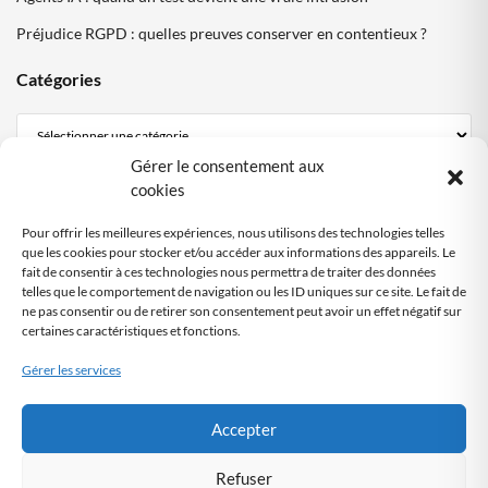
Préjudice RGPD : quelles preuves conserver en contentieux ?
Catégories
Gérer le consentement aux
Mentions Légales
cookies
Politique de confidentialité
Pour offrir les meilleures expériences, nous utilisons des technologies telles
Politique cookies DPO Partagé
que les cookies pour stocker et/ou accéder aux informations des appareils. Le
fait de consentir à ces technologies nous permettra de traiter des données
Nous contacter
telles que le comportement de navigation ou les ID uniques sur ce site. Le fait de
ne pas consentir ou de retirer son consentement peut avoir un effet négatif sur
certaines caractéristiques et fonctions.
SITE AUDITÉ
RGPD
Gérer les services
Audit automatisé
by DPO-FRANCE
Accepter
Refuser