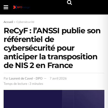
Accueil
Cybersécurité
ReCyF : l’ANSSI publie son
référentiel de
cybersécurité pour
anticiper la transposition
de NIS 2 en France
Par
Laurent de Cavel - DPO
7 avril 2026
Temps de lecture : 3 minutes