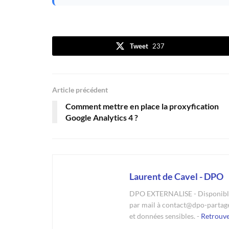
Tweet
237
Article précédent
Comment mettre en place la proxyfication
Google Analytics 4 ?
Laurent de Cavel - DPO
DPO EXTERNALISE - Disponible 
par mail à contact@dpo-partag
et données sensibles. -
Retrouv