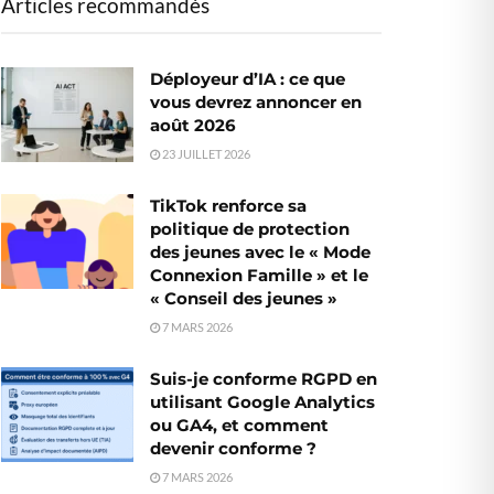
Articles recommandés
Déployeur d’IA : ce que
vous devrez annoncer en
août 2026
23 JUILLET 2026
TikTok renforce sa
politique de protection
des jeunes avec le « Mode
Connexion Famille » et le
« Conseil des jeunes »
7 MARS 2026
Suis-je conforme RGPD en
utilisant Google Analytics
ou GA4, et comment
devenir conforme ?
7 MARS 2026