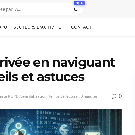
IA
DPO
SECTEURS D’ACTIVITÉ
CONTACT
privée en naviguant
eils et astuces
0
mité RGPD
,
Sensibilisation
Temps de lecture : 3 minutes