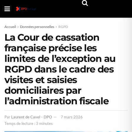
Accueil
Données personnelles
RGPD
La Cour de cassation
française précise les
limites de l’exception au
RGPD dans le cadre des
visites et saisies
domiciliaires par
l’administration fiscale
Par
Laurent de Cavel - DPO
7 mars 2026
Temps de lecture : 3 minutes