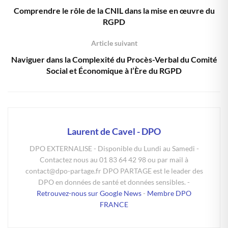
Comprendre le rôle de la CNIL dans la mise en œuvre du
RGPD
Article suivant
Naviguer dans la Complexité du Procès-Verbal du Comité
Social et Économique à l’Ère du RGPD
Laurent de Cavel - DPO
DPO EXTERNALISE - Disponible du Lundi au Samedi -
Contactez nous au 01 83 64 42 98 ou par mail à
contact@dpo-partage.fr DPO PARTAGE est le leader des
DPO en données de santé et données sensibles. -
Retrouvez-nous sur Google News
-
Membre DPO
FRANCE