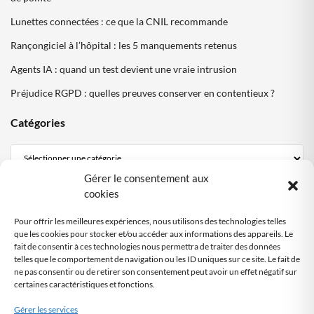
Lunettes connectées : ce que la CNIL recommande
Rançongiciel à l’hôpital : les 5 manquements retenus
Agents IA : quand un test devient une vraie intrusion
Préjudice RGPD : quelles preuves conserver en contentieux ?
Catégories
Gérer le consentement aux
Mentions Légales
cookies
Politique de confidentialité
Pour offrir les meilleures expériences, nous utilisons des technologies telles
Politique cookies DPO Partagé
que les cookies pour stocker et/ou accéder aux informations des appareils. Le
fait de consentir à ces technologies nous permettra de traiter des données
Nous contacter
telles que le comportement de navigation ou les ID uniques sur ce site. Le fait de
ne pas consentir ou de retirer son consentement peut avoir un effet négatif sur
certaines caractéristiques et fonctions.
SITE AUDITÉ
RGPD
Gérer les services