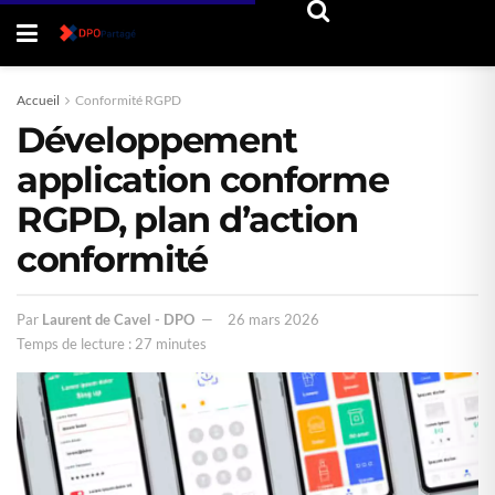
Accueil
Conformité RGPD
Développement
application conforme
RGPD, plan d’action
conformité
Par
Laurent de Cavel - DPO
26 mars 2026
Temps de lecture : 27 minutes