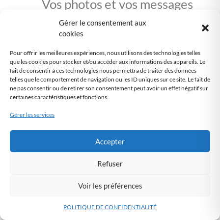
Vos photos et vos messages
échangés avec d’autres
Gérer le consentement aux
cookies
utilisateurs
Pour offrir les meilleures expériences, nous utilisons des technologies telles
que les cookies pour stocker et/ou accéder aux informations des appareils. Le
Nous utilisons ces données
fait de consentir à ces technologies nous permettra de traiter des données
telles que le comportement de navigation ou les ID uniques sur ce site. Le fait de
ne pas consentir ou de retirer son consentement peut avoir un effet négatif sur
pour vous proposer des
certaines caractéristiques et fonctions.
profils compatibles avec les
Gérer les services
vôtres, vous permettre de
Accepter
communiquer avec
Refuser
d’autres utilisateurs, et
Voir les préférences
vous envoyer des
notifications. Nous
POLITIQUE DE CONFIDENTIALITÉ