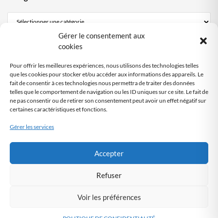
Gérer le consentement aux
Mentions Légales
cookies
Politique de confidentialité
Pour offrir les meilleures expériences, nous utilisons des technologies telles
Politique cookies DPO Partagé
que les cookies pour stocker et/ou accéder aux informations des appareils. Le
fait de consentir à ces technologies nous permettra de traiter des données
Nous contacter
telles que le comportement de navigation ou les ID uniques sur ce site. Le fait de
ne pas consentir ou de retirer son consentement peut avoir un effet négatif sur
certaines caractéristiques et fonctions.
SITE AUDITÉ
RGPD
Gérer les services
Audit automatisé
by DPO-FRANCE
Accepter
Refuser
Voir les préférences
© 2026 DPO PARTAGE - Pilote de votre conformité RGPD