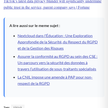
TikTok’s latest data privacy blunder will significantly undermine
public trust in the service, parent company says | Fortune
A lire aussi sur le meme sujet :
Nextcloud dans l’Éducation : Une Exploration
Approfondie de la Sécurité, du Respect du RGPD
et de la Gestion des Risques
Assurer la conformité au RGPD au sein des CSE :
Un parcours vers la sécurité des données à
travers l’utilisation de sous-traitants spécialisés
La CNIL impose une amende à PAP pour non-
respect de la RGPD
Tags:
tiktok