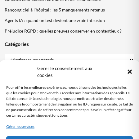
Rançongiciel à l’hôpital : les 5 manquements retenus
Agents IA : quand un test devient une vraie intrusion
Préjudice RGPD : quelles preuves conserver en contentieux ?
Catégories
Gérer le consentement aux
Mentions Légales
cookies
Politique de confidentialité
Pour offrir les meilleures expériences, nous utilisons des technologies telles
Politique cookies DPO Partagé
que les cookies pour stocker et/ou accéder aux informations des appareils. Le
fait de consentir à ces technologies nous permettra de traiter des données
Nous contacter
telles que le comportement de navigation ou les ID uniques sur ce site. Le fait de
ne pas consentir ou de retirer son consentement peut avoir un effet négatif sur
certaines caractéristiques et fonctions.
SITE AUDITÉ
RGPD
Gérer les services
Audit automatisé
by DPO-FRANCE