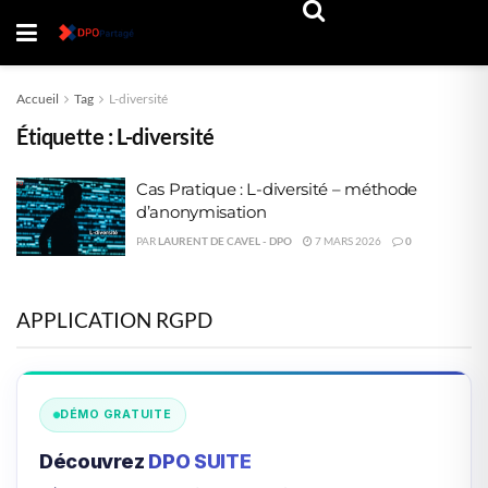
Accueil
Tag
L-diversité
Étiquette :
L-diversité
Cas Pratique : L-diversité – méthode
d’anonymisation
PAR
LAURENT DE CAVEL - DPO
7 MARS 2026
0
APPLICATION RGPD
DÉMO GRATUITE
Découvrez
DPO SUITE