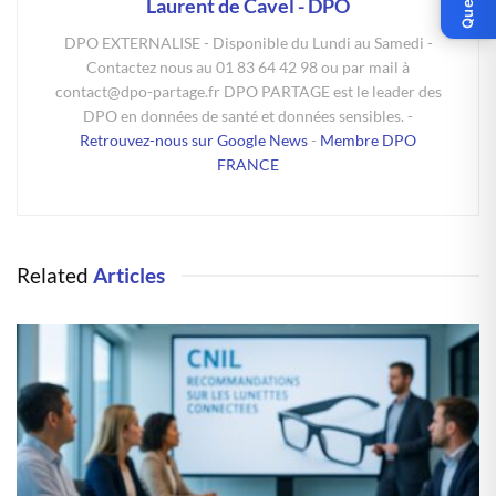
Laurent de Cavel - DPO
DPO EXTERNALISE - Disponible du Lundi au Samedi -
Contactez nous au 01 83 64 42 98 ou par mail à
contact@dpo-partage.fr DPO PARTAGE est le leader des
DPO en données de santé et données sensibles. -
Retrouvez-nous sur Google News
-
Membre DPO
FRANCE
Related
Articles