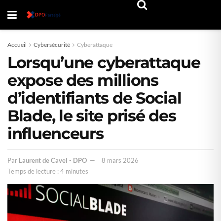
Accueil
Cybersécurité
Cyberattaque
Lorsqu’une cyberattaque
expose des millions
d’identifiants de Social
Blade, le site prisé des
influenceurs
Par
Laurent de Cavel - DPO
8 mars 2026
Temps de lecture : 4 minutes