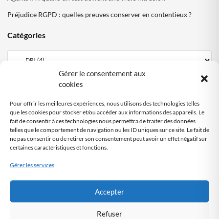
Préjudice RGPD : quelles preuves conserver en contentieux ?
Catégories
Gérer le consentement aux
Mentions Légales
cookies
Politique de confidentialité
Pour offrir les meilleures expériences, nous utilisons des technologies telles
Politique cookies DPO Partagé
que les cookies pour stocker et/ou accéder aux informations des appareils. Le
fait de consentir à ces technologies nous permettra de traiter des données
Nous contacter
telles que le comportement de navigation ou les ID uniques sur ce site. Le fait de
ne pas consentir ou de retirer son consentement peut avoir un effet négatif sur
certaines caractéristiques et fonctions.
SITE AUDITÉ
RGPD
Gérer les services
Audit automatisé
by DPO-FRANCE
Accepter
Refuser