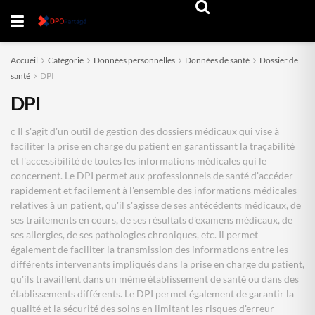
Accueil
Catégorie
Données personnelles
Données de santé
Dossier de
santé
DPI
DPI
c Il s'agit d'un outil de gestion des dossiers médicaux qui vise à
faciliter la prise en charge du patient en garantissant la traçabilité
et l'accessibilité de toutes les informations médicales qui le
concernent. Le DPI permet aux professionnels de santé d'accéder
rapidement et facilement à l'ensemble des informations médicales
relatives à un patient, qu'il s'agisse de ses antécédents médicaux, de
ses traitements en cours, de ses résultats d'examens médicaux, de
ses allergies, de ses pathologies chroniques, etc. Il permet
également de faciliter la transmission des informations entre les
différents intervenants impliqués dans la prise en charge du patient,
qu'ils travaillent dans un même établissement de santé ou dans des
établissements différents. Le DPI permet également de garantir la
qualité et la sécurité des soins en limitant les risques d'erreur