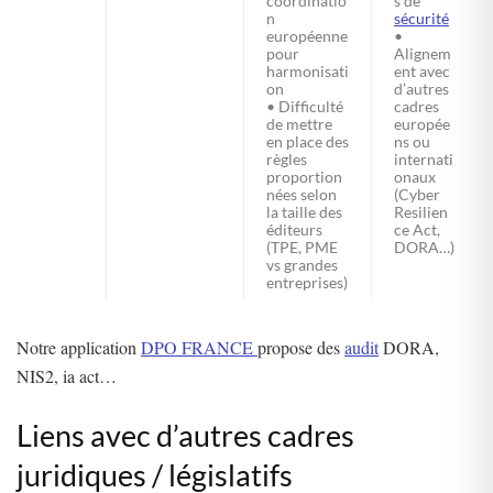
coordinatio
s de
n
sécurité
européenne
•
pour
Alignem
harmonisati
ent avec
on
d’autres
• Difficulté
cadres
de mettre
europée
en place des
ns ou
règles
internati
proportion
onaux
nées selon
(Cyber
la taille des
Resilien
éditeurs
ce Act,
(TPE, PME
DORA…)
vs grandes
entreprises)
Notre application
DPO FRANCE
propose des
audit
DORA,
NIS2, ia act…
Liens avec d’autres cadres
juridiques / législatifs