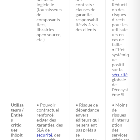
logicielle
contrats :
Réducti
(fournisseurs
clauses de
on des
de
garantie,
risques
composants
responsabil
directs
tiers,
ité vis-à-vis
pour les
librairies
des clients
utilisate
open source,
urs en
etc.)
cas de
faille
• Effet
systémiq
ue
positif
sur la
sécurité
globale
de
l’écosyst
ème SI
Utilisa
• Pouvoir
• Risque de
• Moins
teurs /
contractuel
dépendance
de
Entité
renforcé :
envers
risques
s
exiger des
éditeurs qui
d’interru
critiq
garanties, des
ne seraient
ption
ues
SLA de
pas prêts à
des
(hôpit
sécurité
, des
se
services
aux,
correctifs
conformer
critiques