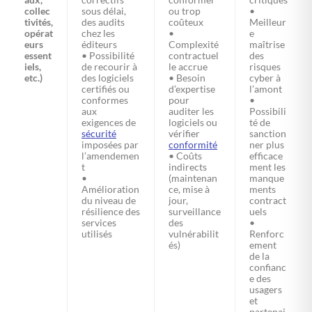
collec
sous délai,
ou trop
•
tivités,
des audits
coûteux
Meilleur
opérat
chez les
•
e
eurs
éditeurs
Complexité
maîtrise
essent
• Possibilité
contractuel
des
iels,
de recourir à
le accrue
risques
etc.)
des logiciels
• Besoin
cyber à
certifiés ou
d’expertise
l’amont
conformes
pour
•
aux
auditer les
Possibili
exigences de
logiciels ou
té de
sécurité
vérifier
sanction
imposées par
conformité
ner plus
l’amendemen
• Coûts
efficace
t
indirects
ment les
•
(maintenan
manque
Amélioration
ce, mise à
ments
du niveau de
jour,
contract
résilience des
surveillance
uels
services
des
•
utilisés
vulnérabilit
Renforc
és)
ement
de la
confianc
e des
usagers
et
partenai