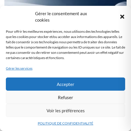
Gérer le consentement aux
cookies
Pour offrir les meilleures expériences, nous utilisons des technologies telles
que les cookies pour stocker et/ou accéder aux informations des appareils. Le
fait de consentir à ces technologies nous permettra de traiter des données
telles que le comportement de navigation ou les ID uniques sur ce site. Le fait de
ne pas consentir ou de retirer son consentement peut avoir un effet négatif sur
certaines caractéristiques et fonctions.
Gérer les services
Accepter
Pixel de suivi email : comment
Refuser
rester conforme au RGPD après
le 14 juillet 2026
Voir les préférences
1072 PARTAGES
POLITIQUE DE CONFIDENTIALITÉ