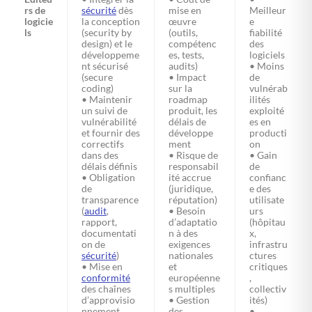
rs de
sécurité
dès
mise en
Meilleur
logicie
la conception
œuvre
e
ls
(security by
(outils,
fiabilité
design) et le
compétenc
des
développeme
es, tests,
logiciels
nt sécurisé
audits)
• Moins
(secure
• Impact
de
coding)
sur la
vulnérab
• Maintenir
roadmap
ilités
un suivi de
produit, les
exploité
vulnérabilité
délais de
es en
et fournir des
développe
producti
correctifs
ment
on
dans des
• Risque de
• Gain
délais définis
responsabil
de
• Obligation
ité accrue
confianc
de
(juridique,
e des
transparence
réputation)
utilisate
(
audit
,
• Besoin
urs
rapport,
d’adaptatio
(hôpitau
documentati
n à des
x,
on de
exigences
infrastru
sécurité
)
nationales
ctures
• Mise en
et
critiques
conformité
européenne
,
des chaînes
s multiples
collectiv
d’approvisio
• Gestion
ités)
nnement
des
•