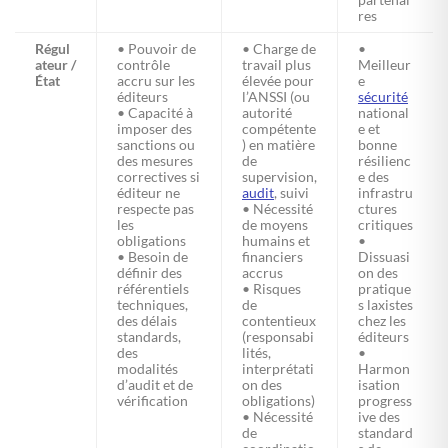
res
Régul
• Pouvoir de
• Charge de
•
ateur /
contrôle
travail plus
Meilleur
État
accru sur les
élevée pour
e
éditeurs
l’ANSSI (ou
sécurité
• Capacité à
autorité
national
imposer des
compétente
e et
sanctions ou
) en matière
bonne
des mesures
de
résilienc
correctives si
supervision,
e des
éditeur ne
audit
, suivi
infrastru
respecte pas
• Nécessité
ctures
les
de moyens
critiques
obligations
humains et
•
• Besoin de
financiers
Dissuasi
définir des
accrus
on des
référentiels
• Risques
pratique
techniques,
de
s laxistes
des délais
contentieux
chez les
standards,
(responsabi
éditeurs
des
lités,
•
modalités
interprétati
Harmon
d’audit et de
on des
isation
vérification
obligations)
progress
• Nécessité
ive des
de
standard