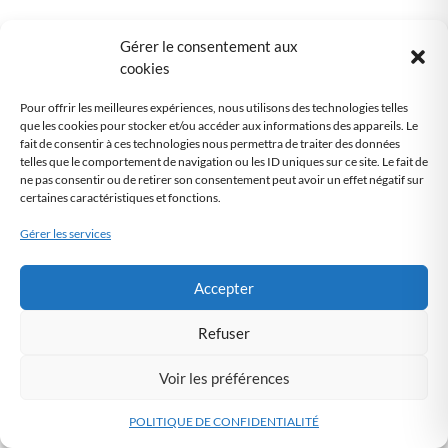
Exemple Pratique :
Gérer le consentement aux
Une étude clinique où les participants consentent à partager leurs
cookies
données médicales
doit déclarer ce traitement pour s’assurer que le
Pour offrir les meilleures expériences, nous utilisons des technologies telles
consentement
est correctement documenté et que les données sont
que les cookies pour stocker et/ou accéder aux informations des appareils. Le
traitées de manière sécurisée et éthique.
fait de consentir à ces technologies nous permettra de traiter des données
telles que le comportement de navigation ou les ID uniques sur ce site. Le fait de
ne pas consentir ou de retirer son consentement peut avoir un effet négatif sur
certaines caractéristiques et fonctions.
A lire aussi sur le meme sujet :
Gérer les services
AIPD et données de santé confiées à une IA : le
résultat de l’analyse d’impact peut-il dispenser de
Accepter
consulter la CNIL ?
Refuser
La CNIL publie sont guide SPST dans le cadre de
la conformité RGPD. Voici notre analyse et les
Voir les préférences
liens vers nos ressources.
POLITIQUE DE CONFIDENTIALITÉ
DPO PARTAGE : Votre expert en RGPD à