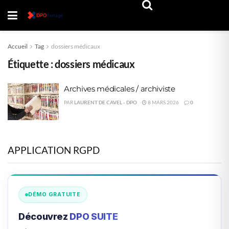
Accueil
Tag
dossiers médicaux
Étiquette :
dossiers médicaux
Archives médicales / archiviste
PAR
LAURENT DE CAVEL - DPO
8 MARS 2026
0
APPLICATION RGPD
DÉMO GRATUITE
Découvrez
DPO SUITE