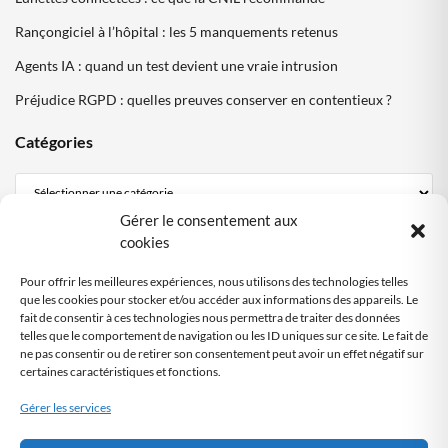
Rançongiciel à l’hôpital : les 5 manquements retenus
Agents IA : quand un test devient une vraie intrusion
Préjudice RGPD : quelles preuves conserver en contentieux ?
Catégories
Gérer le consentement aux
Mentions Légales
cookies
Politique de confidentialité
Pour offrir les meilleures expériences, nous utilisons des technologies telles
Politique cookies DPO Partagé
que les cookies pour stocker et/ou accéder aux informations des appareils. Le
fait de consentir à ces technologies nous permettra de traiter des données
Nous contacter
telles que le comportement de navigation ou les ID uniques sur ce site. Le fait de
ne pas consentir ou de retirer son consentement peut avoir un effet négatif sur
certaines caractéristiques et fonctions.
SITE AUDITÉ
RGPD
Gérer les services
Audit automatisé
by DPO-FRANCE