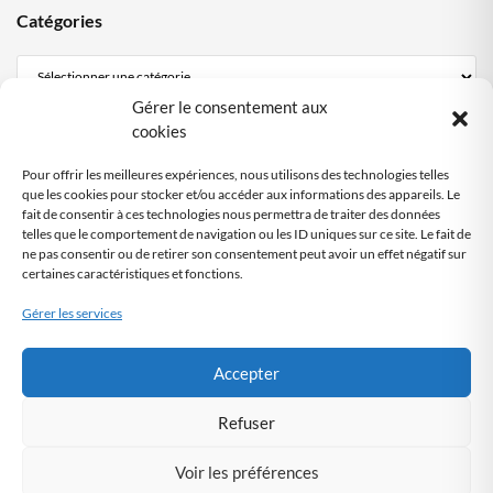
Catégories
Gérer le consentement aux
Mentions Légales
cookies
Politique de confidentialité
Pour offrir les meilleures expériences, nous utilisons des technologies telles
Politique cookies DPO Partagé
que les cookies pour stocker et/ou accéder aux informations des appareils. Le
fait de consentir à ces technologies nous permettra de traiter des données
Nous contacter
telles que le comportement de navigation ou les ID uniques sur ce site. Le fait de
ne pas consentir ou de retirer son consentement peut avoir un effet négatif sur
certaines caractéristiques et fonctions.
SITE AUDITÉ
RGPD
Gérer les services
Audit automatisé
by DPO-FRANCE
Accepter
Refuser
Voir les préférences