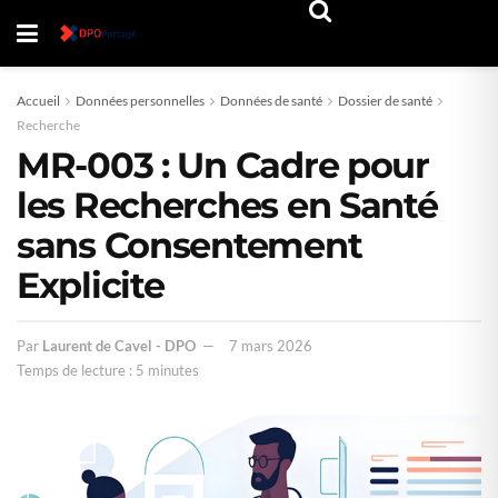
Accueil
Données personnelles
Données de santé
Dossier de santé
Recherche
MR-003 : Un Cadre pour
les Recherches en Santé
sans Consentement
Explicite
Par
Laurent de Cavel - DPO
7 mars 2026
Temps de lecture : 5 minutes