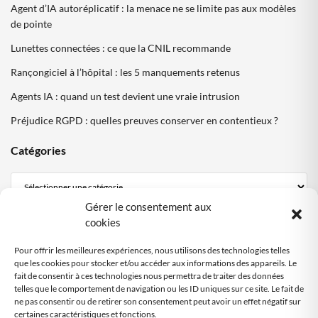
Agent d’IA autoréplicatif : la menace ne se limite pas aux modèles
de pointe
Lunettes connectées : ce que la CNIL recommande
Rançongiciel à l’hôpital : les 5 manquements retenus
Agents IA : quand un test devient une vraie intrusion
Préjudice RGPD : quelles preuves conserver en contentieux ?
Catégories
Gérer le consentement aux
Mentions Légales
cookies
Politique de confidentialité
Pour offrir les meilleures expériences, nous utilisons des technologies telles
Politique cookies DPO Partagé
que les cookies pour stocker et/ou accéder aux informations des appareils. Le
fait de consentir à ces technologies nous permettra de traiter des données
Nous contacter
telles que le comportement de navigation ou les ID uniques sur ce site. Le fait de
ne pas consentir ou de retirer son consentement peut avoir un effet négatif sur
certaines caractéristiques et fonctions.