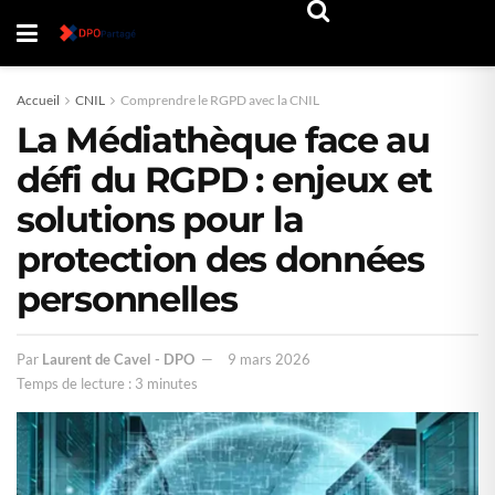
Accueil
CNIL
Comprendre le RGPD avec la CNIL
La Médiathèque face au
défi du RGPD : enjeux et
solutions pour la
protection des données
personnelles
Par
Laurent de Cavel - DPO
9 mars 2026
Temps de lecture : 3 minutes