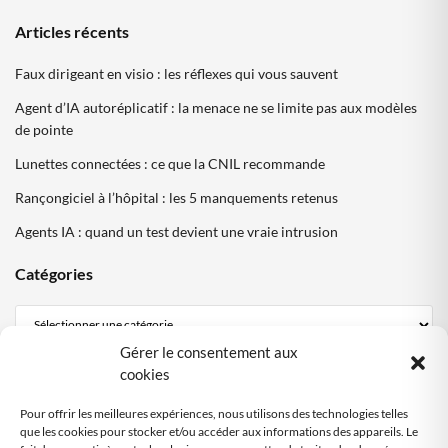
Articles récents
Faux dirigeant en visio : les réflexes qui vous sauvent
Agent d’IA autoréplicatif : la menace ne se limite pas aux modèles
de pointe
Lunettes connectées : ce que la CNIL recommande
Rançongiciel à l’hôpital : les 5 manquements retenus
Agents IA : quand un test devient une vraie intrusion
Catégories
Gérer le consentement aux
Mentions Légales
cookies
Politique de confidentialité
Pour offrir les meilleures expériences, nous utilisons des technologies telles
Politique cookies DPO Partagé
que les cookies pour stocker et/ou accéder aux informations des appareils. Le