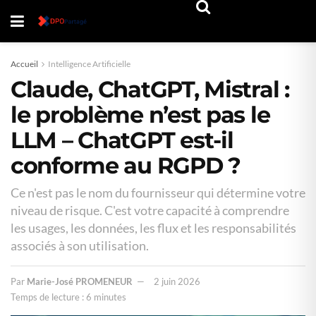
Accueil
Intelligence Artificielle
Claude, ChatGPT, Mistral :
le problème n’est pas le
LLM – ChatGPT est-il
conforme au RGPD ?
Ce n'est pas le nom du fournisseur qui détermine votre
niveau de risque. C'est votre capacité à comprendre
les usages, les données, les flux et les responsabilités
associés à son utilisation.
Par
Marie-José PROMENEUR
2 juin 2026
Temps de lecture : 6 minutes