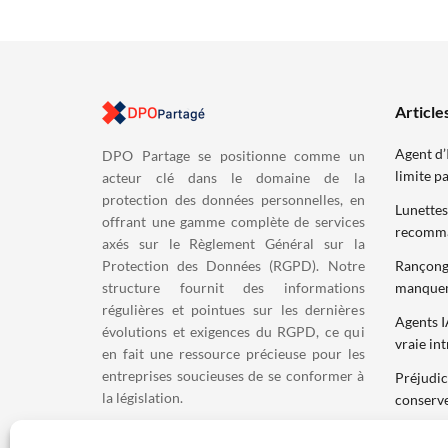
Article
Agent d’
DPO Partage se positionne comme un
limite p
acteur clé dans le domaine de la
protection des données personnelles, en
Lunettes
offrant une gamme complète de services
recomm
axés sur le Règlement Général sur la
Rançongic
Protection des Données (RGPD). Notre
manquem
structure fournit des informations
régulières et pointues sur les dernières
Agents I
évolutions et exigences du RGPD, ce qui
vraie in
en fait une ressource précieuse pour les
entreprises soucieuses de se conformer à
Préjudic
la législation.
conserve
Faites appel à DPO PARTAGE pour votre