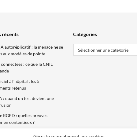
s récents
Catégories
IA autoréplicatif : la menace ne se
Sélectionner une catégorie
as aux modèles de pointe
 connectées : ce que la CNIL
ande
iel à l’hôpital : les 5
ents retenus
A : quand un test devient une
trusion
e RGPD : quelles preuves
r en contentieux ?
Gérer le consentement aux cookies