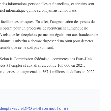
r des informations personnelles et financières, et certains sont
iel informatique qui ne seront jamais remboursés.
 à faciliter ces arnaques. En effet, l’augmentation des postes de
rises optant pour un processus de recrutement numérique ne
d’IA tels que les deepfakes permettent également aux fraudeurs de
dibilité. LinkedIn a déclaré disposer d’un outil pour détecter
semble que ce ne soit pas suffisant.
s. Selon la Commission fédérale du commerce des États-Unis
iées à l’emploi et aux affaires, contre 105 000 en 2021.
croqueries ont augmenté de 367,4 millions de dollars en 2022
deepfakes : le DPO a-t-il son mot à dire ?