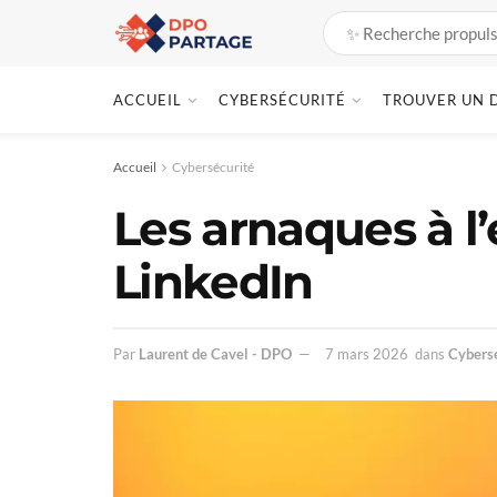
ACCUEIL
CYBERSÉCURITÉ
TROUVER UN 
Accueil
Cybersécurité
Les arnaques à l
LinkedIn
Par
Laurent de Cavel - DPO
7 mars 2026
dans
Cybers