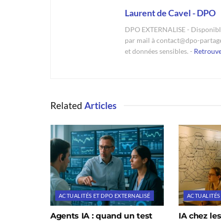
Laurent de Cavel - DPO
DPO EXTERNALISE - Disponible 
par mail à contact@dpo-partag
et données sensibles. -
Retrouv
Related
Articles
ACTUALITÉS ET DPO EXTERNALISÉ
ACTUALITÉS
Agents IA : quand un test
IA chez les