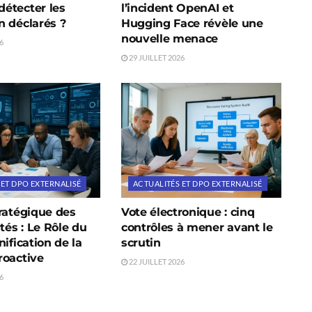
étecter les
l’incident OpenAI et
 déclarés ?
Hugging Face révèle une
nouvelle menace
6
29 JUILLET 2026
 ET DPO EXTERNALISÉ
ACTUALITÉS ET DPO EXTERNALISÉ
ratégique des
Vote électronique : cinq
tés : Le Rôle du
contrôles à mener avant le
nification de la
scrutin
roactive
22 JUILLET 2026
6