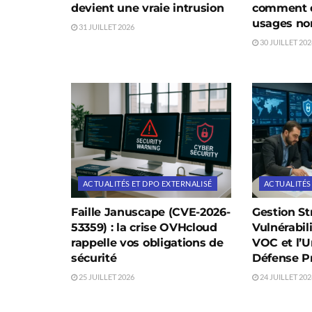
devient une vraie intrusion
comment d
usages non
31 JUILLET 2026
30 JUILLET 202
ACTUALITÉS ET DPO EXTERNALISÉ
ACTUALITÉS
Faille Januscape (CVE-2026-
Gestion St
53359) : la crise OVHcloud
Vulnérabili
rappelle vos obligations de
VOC et l’U
sécurité
Défense P
25 JUILLET 2026
24 JUILLET 202