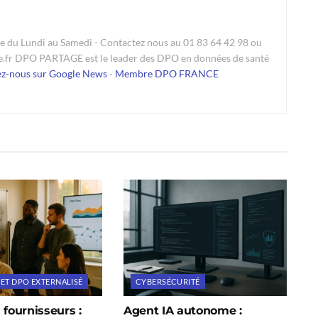
du Lundi au Samedi - Contactez nous au 01 83 64 42 98 ou
e.fr DPO PARTAGE est le leader des DPO en données de santé
ez-nous sur Google News
-
Membre DPO FRANCE
 ET DPO EXTERNALISÉ
CYBERSÉCURITÉ
 fournisseurs :
Agent IA autonome :