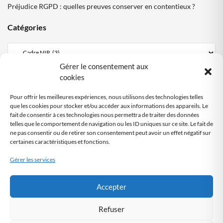
Préjudice RGPD : quelles preuves conserver en contentieux ?
Catégories
Gérer le consentement aux
Mentions Légales
cookies
Politique de confidentialité
Pour offrir les meilleures expériences, nous utilisons des technologies telles
Politique cookies DPO Partagé
que les cookies pour stocker et/ou accéder aux informations des appareils. Le
fait de consentir à ces technologies nous permettra de traiter des données
Nous contacter
telles que le comportement de navigation ou les ID uniques sur ce site. Le fait de
ne pas consentir ou de retirer son consentement peut avoir un effet négatif sur
certaines caractéristiques et fonctions.
SITE AUDITÉ
RGPD
Gérer les services
Audit automatisé
by DPO-FRANCE
Accepter
Refuser