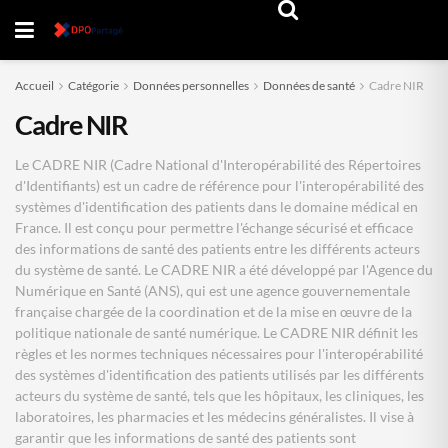
Accueil
Catégorie
Données personnelles
Données de santé
Cadre NIR
Cadre NIR
Le CADRE NIR (Cadre National d'Interopérabilité des Répertoires
d'Identifiants) est un cadre de référence pour l'interopérabilité des
systèmes d'identification des patients dans le domaine médical en
France. Il est conçu pour permettre l'échange sécurisé et efficace
des informations de santé des patients entre les différents acteurs
du système de santé. Le CADRE NIR a été développé par l'Agence du
Numérique en Santé (ANS), qui est une agence gouvernementale
française chargée de la coordination et de la mise en œuvre de la
politique nationale de santé numérique. Le CADRE NIR définit les
règles et les normes techniques nécessaires pour l'interopérabilité
des systèmes d'identification des patients utilisés par les différents
acteurs du système de santé, tels que les hôpitaux, les cliniques, les
laboratoires, les pharmacies et les médecins généralistes. Il vise à
garantir que les informations de santé des patients sont