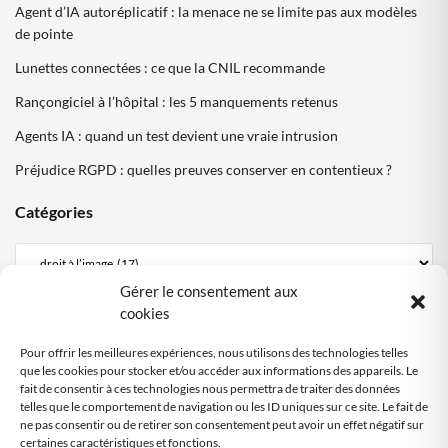
Agent d’IA autoréplicatif : la menace ne se limite pas aux modèles
de pointe
Lunettes connectées : ce que la CNIL recommande
Rançongiciel à l’hôpital : les 5 manquements retenus
Agents IA : quand un test devient une vraie intrusion
Préjudice RGPD : quelles preuves conserver en contentieux ?
Catégories
Gérer le consentement aux
Mentions Légales
cookies
Politique de confidentialité
Pour offrir les meilleures expériences, nous utilisons des technologies telles
Politique cookies DPO Partagé
que les cookies pour stocker et/ou accéder aux informations des appareils. Le
fait de consentir à ces technologies nous permettra de traiter des données
Nous contacter
telles que le comportement de navigation ou les ID uniques sur ce site. Le fait de
ne pas consentir ou de retirer son consentement peut avoir un effet négatif sur
certaines caractéristiques et fonctions.