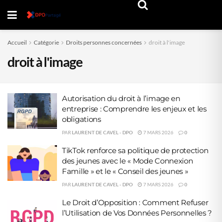
Accueil
Catégorie
Droits personnes concernées
droit à l'image
droit à l'image
Autorisation du droit à l’image en
entreprise : Comprendre les enjeux et les
obligations
PAR
LAURENT DE CAVEL - DPO
7 MARS 2026
0
TikTok renforce sa politique de protection
des jeunes avec le « Mode Connexion
Famille » et le « Conseil des jeunes »
PAR
LAURENT DE CAVEL - DPO
7 MARS 2026
0
Le Droit d’Opposition : Comment Refuser
l’Utilisation de Vos Données Personnelles ?