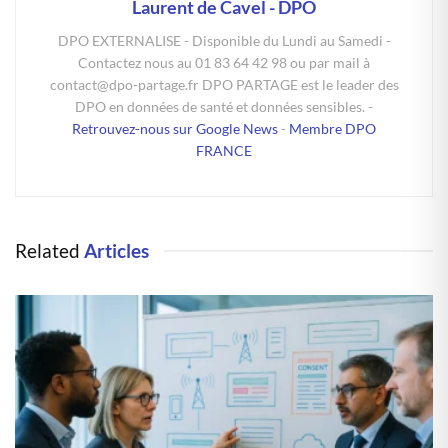
Laurent de Cavel - DPO
DPO EXTERNALISE - Disponible du Lundi au Samedi -
Contactez nous au 01 83 64 42 98 ou par mail à
contact@dpo-partage.fr DPO PARTAGE est le leader des
DPO en données de santé et données sensibles. -
Retrouvez-nous sur Google News
-
Membre DPO
FRANCE
Related
Articles