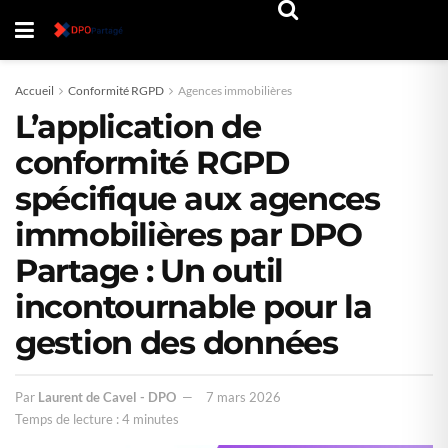
Accueil
Conformité RGPD
Agences immobilières
L’application de
conformité RGPD
spécifique aux agences
immobilières par DPO
Partage : Un outil
incontournable pour la
gestion des données
Par
Laurent de Cavel - DPO
7 mars 2026
Temps de lecture : 4 minutes