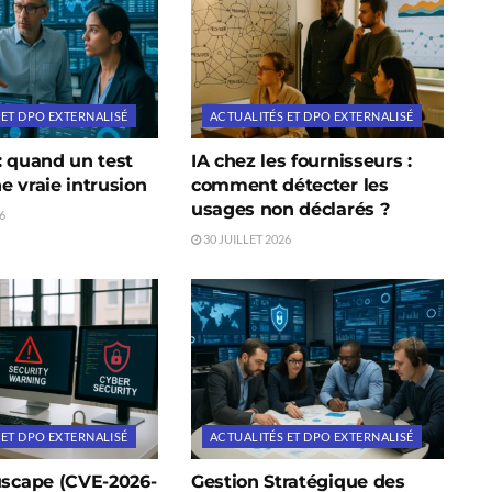
 ET DPO EXTERNALISÉ
ACTUALITÉS ET DPO EXTERNALISÉ
: quand un test
IA chez les fournisseurs :
e vraie intrusion
comment détecter les
usages non déclarés ?
6
30 JUILLET 2026
 ET DPO EXTERNALISÉ
ACTUALITÉS ET DPO EXTERNALISÉ
uscape (CVE-2026-
Gestion Stratégique des