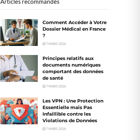
Articles recommandés
Comment Accéder à Votre
Dossier Médical en France
?
7 MARS 2026
Principes relatifs aux
documents numériques
comportant des données
de santé
7 MARS 2026
Les VPN : Une Protection
Essentielle mais Pas
Infaillible contre les
Violations de Données
7 MARS 2026