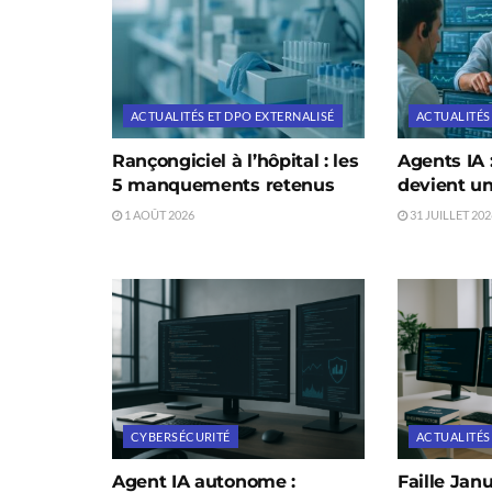
ACTUALITÉS ET DPO EXTERNALISÉ
ACTUALITÉS
Rançongiciel à l’hôpital : les
Agents IA 
5 manquements retenus
devient un
1 AOÛT 2026
31 JUILLET 202
CYBERSÉCURITÉ
ACTUALITÉS
Agent IA autonome :
Faille Jan