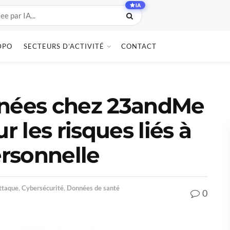
IA
DPO
SECTEURS D’ACTIVITÉ
CONTACT
nnées chez 23andMe
r les risques liés à
rsonnelle
ttaque
,
Cybersécurité
,
Données de santé
0