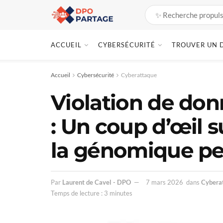
ACCUEIL
CYBERSÉCURITÉ
TROUVER UN 
Accueil
Cybersécurité
Cyberattaque
Violation de do
: Un coup d’œil su
la génomique pe
Par
Laurent de Cavel - DPO
7 mars 2026
dans
Cybera
Temps de lecture : 3 minutes