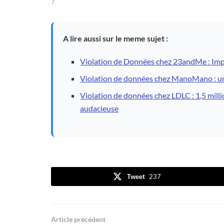
?
A lire aussi sur le meme sujet :
Violation de Données chez 23andMe : Impa
Violation de données chez ManoMano : un s
Violation de données chez LDLC : 1,5 milli
audacieuse
Tweet
237
Article précédent