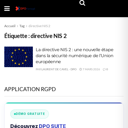
Accueil
Tag
directive NIS 2
Étiquette :
directive NIS 2
La directive NIS 2 : une nouvelle étape
dans la sécurité numérique de l’Union
européenne
PAR
LAURENT DE CAVEL - DPO
7 MARS 2026
0
APPLICATION RGPD
DÉMO GRATUITE
Découvrez
DPO SUITE