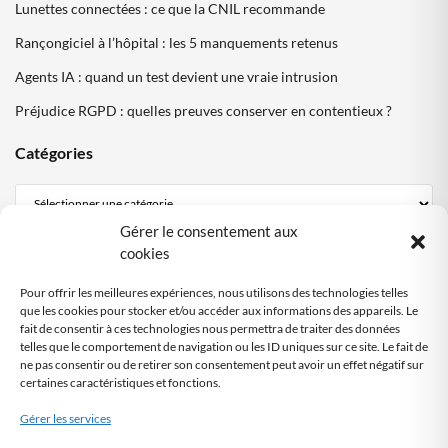
Lunettes connectées : ce que la CNIL recommande
Rançongiciel à l’hôpital : les 5 manquements retenus
Agents IA : quand un test devient une vraie intrusion
Préjudice RGPD : quelles preuves conserver en contentieux ?
Catégories
Gérer le consentement aux
Mentions Légales
cookies
Politique de confidentialité
Pour offrir les meilleures expériences, nous utilisons des technologies telles
Politique cookies DPO Partagé
que les cookies pour stocker et/ou accéder aux informations des appareils. Le
fait de consentir à ces technologies nous permettra de traiter des données
Nous contacter
telles que le comportement de navigation ou les ID uniques sur ce site. Le fait de
ne pas consentir ou de retirer son consentement peut avoir un effet négatif sur
certaines caractéristiques et fonctions.
SITE AUDITÉ
RGPD
Gérer les services
Audit automatisé
by DPO-FRANCE